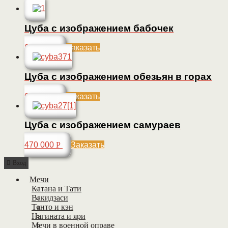
Цуба с изображением бабочек
85 000
Р
Заказать
Цуба с изображением обезьян в горах
95 000
Р
Заказать
Цуба с изображением самураев
470 000
Р
Заказать
Вход
Мечи
Катана и Тати
Вакидзаси
Танто и кэн
Нагината и яри
Мечи в военной оправе