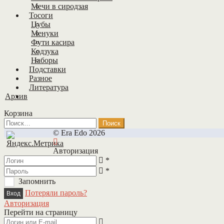
Мечи в сиродзая
Тосоги
Цубы
Менуки
Фути касира
Кодзука
Наборы
Подставки
Разное
Литература
Архив
Корзина
Найти:
© Era Edo 2026
Авторизация
*
*
Запомнить
Потеряли пароль?
Авторизация
Перейти на страницу