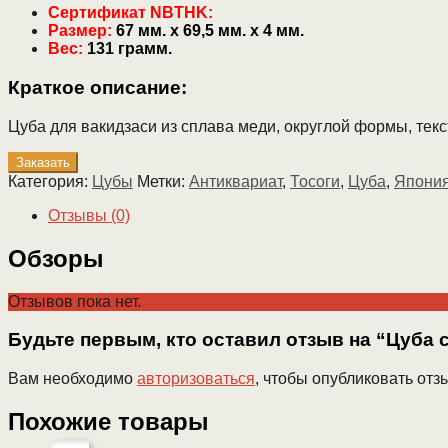
Сертификат NBTHK:
Размер:
67 мм. х 69,5 мм. х 4 мм.
Вес:
131 грамм.
Краткое описание:
Цуба для вакидзаси из сплава меди, округлой формы, тек
Заказать
Категория:
Цубы
Метки:
Антиквариат
,
Тосоги
,
Цуба
,
Япони
Отзывы (0)
Обзоры
Отзывов пока нет.
Будьте первым, кто оставил отзыв на “Цуба 
Вам необходимо
авторизоваться
, чтобы опубликовать отз
Похожие товары