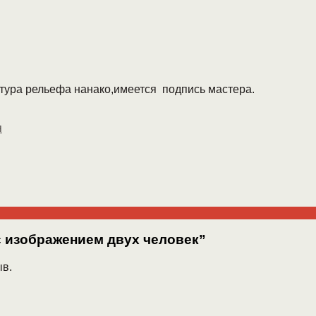
стура рельефа нанако,имеется подпись мастера.
я
с изображением двух человек”
ыв.