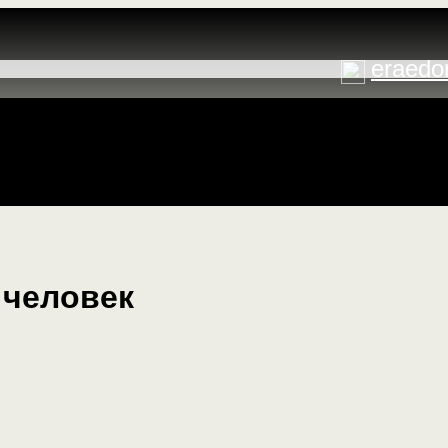
eraedo
 человек