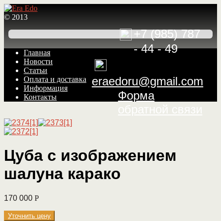
© 2013
+7 (985) 787
- 44 - 49
Перейти
Перейти
Главная
к
к
Новости
навигации
содержимому
Статьи
eraedoru@gmail.com
Оплата и доставка
Информация
Форма
Контакты
обратной связи
Цуба с изображением
шалуна карако
170 000
Р
Уточнить цену