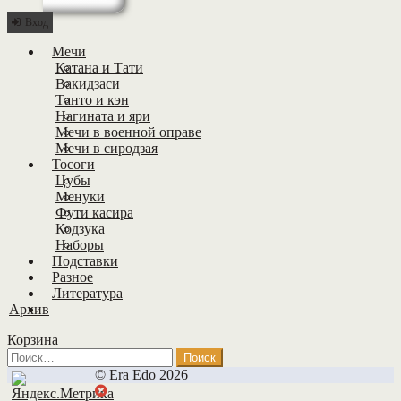
Вход
Мечи
Катана и Тати
Вакидзаси
Танто и кэн
Нагината и яри
Мечи в военной оправе
Мечи в сиродзая
Тосоги
Цубы
Менуки
Фути касира
Кодзука
Наборы
Подставки
Разное
Литература
Архив
Корзина
Найти:
© Era Edo 2026