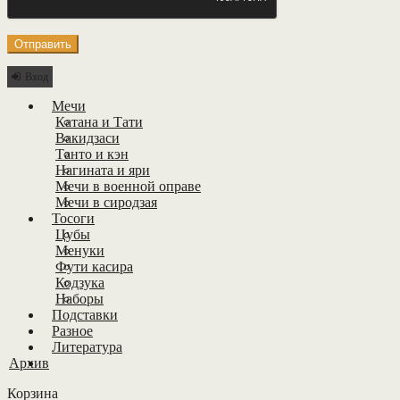
Вход
Мечи
Катана и Тати
Вакидзаси
Танто и кэн
Нагината и яри
Мечи в военной оправе
Мечи в сиродзая
Тосоги
Цубы
Менуки
Фути касира
Кодзука
Наборы
Подставки
Разное
Литература
Архив
Корзина