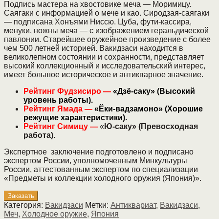
Подпись мастера на хвостовике меча — Моримицу.
Саягаки с информацией о мече и као. Сиродзая-саягаки
— подписана Хонъями Ниссю. Цуба, фути-кассира,
менуки, ножны меча — с изображением геральдической
павлонии. Старейшее оружейное произведение с более
чем 500 летней историей. Вакидзаси находится в
великолепном состоянии и сохранности, представляет
высокий коллекционный и исследовательский интерес,
имеет большое историческое и антикварное значение.
Рейтинг Фудзисиро —
«Дзё-саку» (Высокий
уровень работы).
Рейтинг Ямада —
«Ёки-вадзамоно» (Хорошие
режущие характеристики).
Рейтинг Симицу —
«
Ю-саку» (Превосходная
работа).
Экспертное заключение подготовлено и подписано
экспертом России, уполномоченным Минкультуры
России, аттестованным экспертом по специализации
«Предметы и коллекции холодного оружия (Япония)».
Заказать
Категория:
Вакидзаси
Метки:
Антиквариат
,
Вакидзаси
,
Меч
,
Холодное оружие
,
Япония