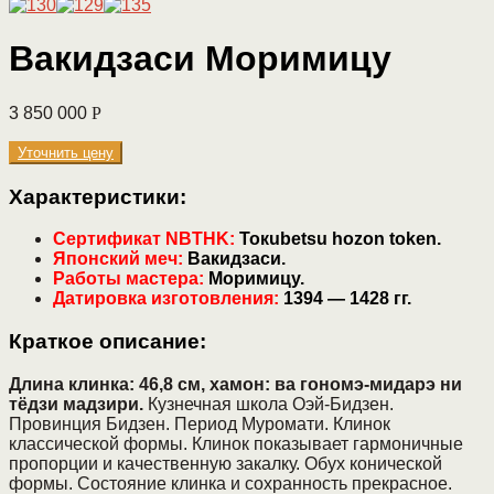
Вакидзаси Моримицу
3 850 000
Р
Уточнить цену
Характеристики:
Сертификат NBTHK:
Токubetsu hozon token.
Японский меч:
Вакидзаси.
Работы мастера:
Моримицу.
Датировка изготовления:
1394 — 1428 гг.
Краткое описание:
Длина клинка: 46,8 см, хамон: ва гономэ-мидарэ ни
тёдзи мадзири.
Кузнечная школа Оэй-Бидзен.
Провинция Бидзен. Период Муромати. Клинок
классической формы. Клинок показывает гармоничные
пропорции и качественную закалку. Обух конической
формы. Состояние клинка и сохранность прекрасное.