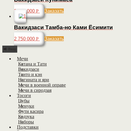
2 650 000
Р
Заказать
Вакидзаси Тамба-но Ками Ёсимити
2 750 000
Р
Заказать
Вход
Мечи
Катана и Тати
Вакидзаси
Танто и кэн
Нагината и яри
Мечи в военной оправе
Мечи в сиродзая
Тосоги
Цубы
Менуки
Фути касира
Кодзука
Наборы
Подставки