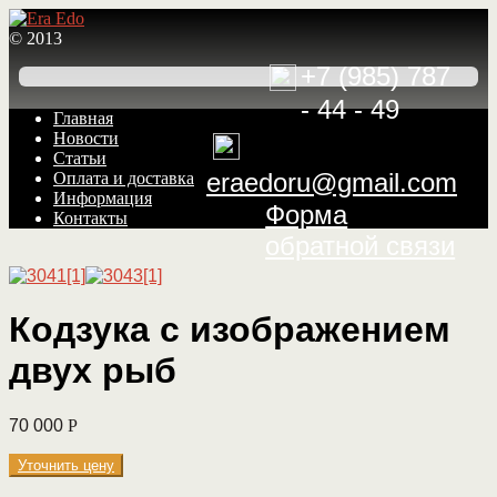
© 2013
+7 (985) 787
- 44 - 49
Перейти
Перейти
Главная
к
к
Новости
навигации
содержимому
Статьи
eraedoru@gmail.com
Оплата и доставка
Информация
Форма
Контакты
обратной связи
Кодзука с изображением
двух рыб
70 000
Р
Уточнить цену