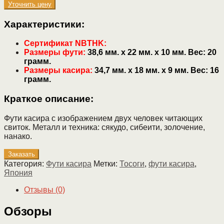
Уточнить цену
Характеристики:
Сертификат NBTHK:
Размеры фути:
38,6 мм. х 22 мм. х 10 мм. Вес: 20
грамм.
Размеры касира:
34,7 мм. х 18 мм. х 9 мм. Вес: 16
грамм.
Краткое описание:
Фути касира с изображением двух человек читающих
свиток. Металл и техника: сякудо, сибеити, золочение,
нанако.
Заказать
Категория:
Фути касира
Метки:
Тосоги
,
фути касира
,
Япония
Отзывы (0)
Обзоры