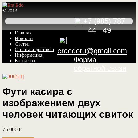
© 2013
+7 (985) 787
- 44 - 49
Перейти
Перейти
Главная
к
к
Новости
навигации
содержимому
Статьи
eraedoru@gmail.com
Оплата и доставка
Информация
Форма
Контакты
обратной связи
Фути касира с
изображением двух
человек читающих свиток
75 000
Р