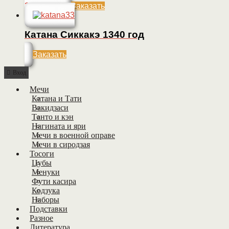
270 000
Р
Заказать
Катана Сиккакэ 1340 год
Заказать
Вход
Мечи
Катана и Тати
Вакидзаси
Танто и кэн
Нагината и яри
Мечи в военной оправе
Мечи в сиродзая
Тосоги
Цубы
Менуки
Фути касира
Кодзука
Наборы
Подставки
Разное
Литература