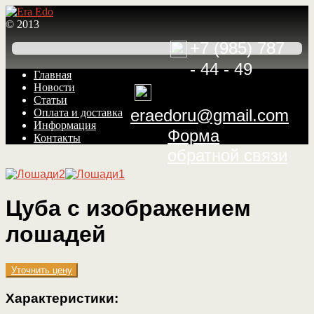
© 2013
+7 (985) 787
- 44 - 49
Перейти
Перейти
Главная
к
к
Новости
навигации
содержимому
Статьи
eraedoru@gmail.com
Оплата и доставка
Информация
Форма
Контакты
обратной связи
Цуба с изображением
лошадей
Уточнить цену
Характеристики: