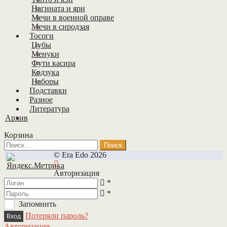
Нагината и яри
Мечи в военной оправе
Мечи в сиродзая
Тосоги
Цубы
Менуки
Фути касира
Кодзука
Наборы
Подставки
Разное
Литература
Архив
Корзина
Найти:
© Era Edo 2026
Авторизация
*
*
Запомнить
Потеряли пароль?
Авторизация