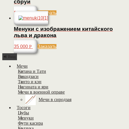
сбруи
55 000
Р
Заказать
Менуки с изображением китайского
льва и дракона
35 000
Р
Заказать
Вход
Мечи
Катана и Тати
Вакидзаси
Танто и кэн
Нагината и яри
Мечи в военной оправе
Мечи в сиродзая
Тосоги
Цубы
Менуки
Фути касира
Кодзука