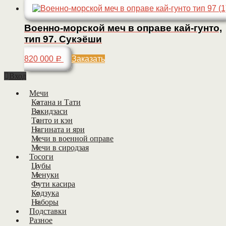
Военно-морской меч в оправе кай-гунто,
тип 97. Сукэёши
820 000
Заказать
Р
Вход
Мечи
Катана и Тати
Вакидзаси
Танто и кэн
Нагината и яри
Мечи в военной оправе
Мечи в сиродзая
Тосоги
Цубы
Менуки
Фути касира
Кодзука
Наборы
Подставки
Разное