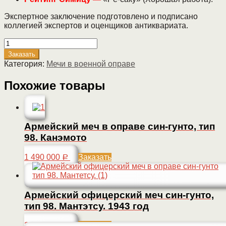
Экспертное заключение подготовлено и подписано
коллегией экспертов и оценщиков антиквариата.
Заказать
Категория:
Мечи в военной оправе
Похожие товары
Армейский меч в оправе син-гунто, тип
98. Канэмото
1 490 000
Заказать
Р
Армейский офицерский меч син-гунто,
тип 98. Мантэтсу. 1943 год
2 600 000
Заказать
Р