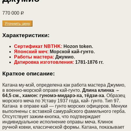
770 000
Р
Уточнить цену
Характеристики:
Сертификат NBTHK:
Нozon token.
Японский меч:
Морской кай-гунто.
Работы мастера:
Джумио.
Датировка изготовления:
1781-1876 гг.
Краткое описание:
Катана му-мэй, определена как работа мастера Джумио,
в военно-морской оправе кай-гунто.
Длина клинка –
64,5 см., хамон: гуномэ-мидарэ-ха, тёдзи-ха
. Образец
морского меча по Уставу 1937 года, кай- гунто. Тип 97.
Катана в оправе кай — гунто морских офицеров. Менуки
выполнены с вставкой самурайского фамильного герба.
Отсутствует зажим-кнопка, что подтверждает
индивидуальное исполнение оправы меча. Клинок
ручной ковки, классической формы. Катана, показывает