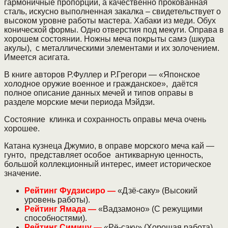
гармоничные пропорции, а качественно прокованная
сталь, искусно выполненная закалка – свидетельствует о
высоком уровне работы мастера. Хабаки из меди. Обух
конической формы. Одно отверстия под мекуги. Оправа в
хорошем состоянии. Ножны меча покрыты самэ (шкура
акулы), с металлическими элементами и их золочением.
Имеется асигата.
В книге авторов Р.Фуллер и Р.Грегори — «Японское
холодное оружие военное и гражданское», даётся
полное описание данных мечей и типов оправы в
разделе морские мечи периода Мэйдзи.
Состояние клинка и сохранность оправы меча очень
хорошее.
Катана кузнеца Джумио, в оправе морского меча кай —
гунто, представляет особое антикварную ценность,
большой коллекционный интерес, имеет историческое
значение.
Рейтинг Фудзисиро —
«Дзё-саку» (Высокий
уровень работы).
Рейтинг Ямада —
«Вадзамоно» (С режущими
способностями).
Рейтинг Симицу
—
«Рё-саку» (Хорошая работа).