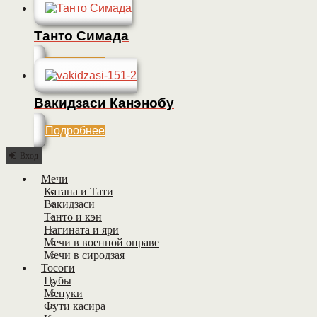
Танто Симада
Подробнее
Вакидзаси Канэнобу
Подробнее
Вход
Мечи
Катана и Тати
Вакидзаси
Танто и кэн
Нагината и яри
Мечи в военной оправе
Мечи в сиродзая
Тосоги
Цубы
Менуки
Фути касира