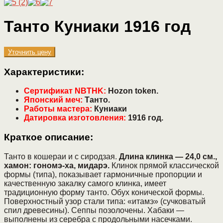
Танто Куниаки 1916 год
Уточнить цену
Характеристики:
Сертификат
NBTHK
:
Hozon
token
.
Японский меч:
Танто.
Работы мастера:
Куниаки
Датировка изготовления:
1916 год.
Краткое описание:
Танто в кошераи и с сиродзая.
Длина клинка — 24,0 см.,
хамон: гономэ-ха, мидарэ.
Клинок прямой классической
формы (типа), показывает гармоничные пропорции и
качественную закалку самого клинка, имеет
традиционную форму танто. Обух конической формы.
Поверхностный узор стали типа: «итамэ» (сучковатый
спил древесины). Сеппы позолочены. Хабаки —
выполнены из серебра с продольными насечками.