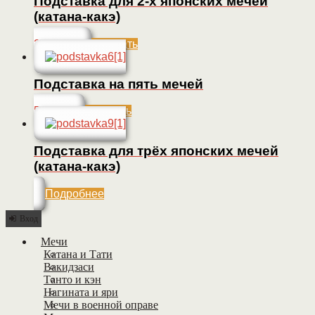
Подставка для 2-х японских мечей
(катана-какэ)
20 000
Р
Заказать
Подставка на пять мечей
5 000
Р
Заказать
Подставка для трёх японских мечей
(катана-какэ)
Подробнее
Вход
Мечи
Катана и Тати
Вакидзаси
Танто и кэн
Нагината и яри
Мечи в военной оправе