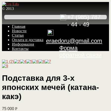
© 2013
+7 (985) 787
- 44 - 49
Перейти
Перейти
Главная
к
к
Новости
навигации
содержимому
Статьи
eraedoru@gmail.com
Оплата и доставка
Информация
Форма
Контакты
обратной связи
Подставка для 3-х
японских мечей (катана-
какэ)
75 000
Р