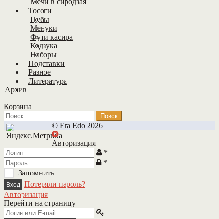
Мечи в сиродзая
Тосоги
Цубы
Менуки
Фути касира
Кодзука
Наборы
Подставки
Разное
Литература
Архив
Корзина
Найти:
© Era Edo 2026
Авторизация
*
*
Запомнить
Потеряли пароль?
Авторизация
Перейти на страницу