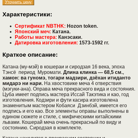
Уточнить цену
Характеристики:
Сертификат
NBTHK
:
Н
ozon
token
.
Японский меч:
Катана.
Работы мастера:
Канэсаки.
Датировка изготовления:
1573-1592 гг.
Краткое описание:
Катана (му-мэй) в кошераи и сиродзая 16 века, эпоха
Тэнсё период Муромати.
Длина клинка — 68,5 см.,
хамон: ва гуномэ, тогари мадзири, дзёхан итиданто
мидарэ ни нари.
На хвостовике меча 4 отверствия
(мэгуки-ана). Оправа меча прекрасного вида и состояния.
Цуба имеет подпись мастера Иссай Такэтика и као, год
изготовления. Кодзири и фути касира изготовлена
знаменитым мастером Кобаяси Дзинбэй, имеется его
подпись и его као. Все элементы оправы выполнены в
едином сюжете и стиле, с мифическими китайскими
львами. Кошерай меча очень прекрасный по виду и
состоянию. Сиродзая в комплекте.