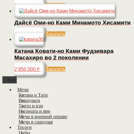
1 720 000
Р
Заказать
Дайсё Оми-но Ками Минамото Хисамити
4 200 000
Р
Заказать
Катана Ковати-но Ками Фудзивара
Масахиро во 2 поколении
2 850 000
Р
Заказать
Вход
Мечи
Катана и Тати
Вакидзаси
Танто и кэн
Нагината и яри
Мечи в военной оправе
Мечи в сиродзая
Тосоги
Цубы