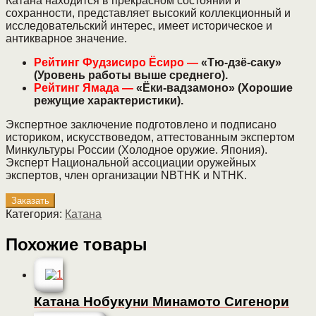
Катана находится в прекрасном состоянии и
сохранности, представляет высокий коллекционный и
исследовательский интерес, имеет историческое и
антикварное значение.
Рейтинг Фудзисиро Ёсиро —
«Тю-дзё-саку»
(Уровень работы выше среднего).
Рейтинг Ямада
—
«Ёки-вадзамоно» (Хорошие
режущие характеристики).
Экспертное заключение подготовлено и подписано
историком, искусствоведом, аттестованным экспертом
Минкультуры России (Холодное оружие. Япония).
Эксперт Национальной ассоциации оружейных
экспертов, член организации NBTHK и NTHK.
Заказать
Категория:
Катана
Похожие товары
Катана Нобукуни Минамото Сигенори