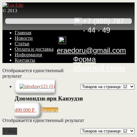
© 2013
+7 (985) 787
- 44 - 49
Перейти
Перейти
Главная
к
к
Новости
навигации
содержимому
Статьи
eraedoru@gmail.com
Оплата и доставка
Информация
Форма
Контакты
обратной связи
Отображается единственный
результат
Дзюмондзи-яри Канэудзи
490 000
Р
Заказать
Отображается единственный результат
Вход