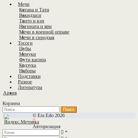
Мечи
Катана и Тати
Вакидзаси
Танто и кэн
Нагината и яри
Мечи в военной оправе
Мечи в сиродзая
Тосоги
Цубы
Менуки
Фути касира
Кодзука
Наборы
Подставки
Разное
Литература
Архив
Корзина
Найти:
© Era Edo 2026
Авторизация
*