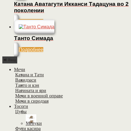
Катана Аватагути Икканси Тадацуна во 2
поколении
Подробнее
Танто Симада
Подробнее
Вход
Мечи
Катана и Тати
Вакидзаси
Танто и кэн
Нагината и яри
Мечи в военной оправе
Мечи в сиродзая
Тосоги
Цубы
Менуки
Фути касира