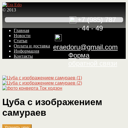
© 2013
+7 (985) 787
- 44 - 49
Перейти
Перейти
Главная
к
к
Новости
навигации
содержимому
Статьи
eraedoru@gmail.com
Оплата и доставка
Информация
Форма
Контакты
обратной связи
Цуба с изображением
самураев
Уточнить цену