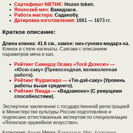
Сертификат NBTHK:
Hozon token.
Японский меч:
Вакидзаси.
Работа мастера:
Саданобу.
Датировка изготовления:
1661 — 1673 гг.
Краткое описание:
Длина клинка: 41.6 см., хамон: ниэ-гуномэ-мидарэ-ха.
Клинок в стиле нагинаты. Саягаки с описанием
параметров меча и као.
Рейтинг Симидзу Осаму «Тосё Дзэнсю» —
«Юсю-саку» (Превосходная, великолепная
работа).
Рейтинг Фудзисиро —
«Тю-дзё-саку» (Уровень
работы выше среднего).
Рейтинг Ямада —
«Вадзамоно» (С режущими
способностями).
Экспертное заключение с государственной регистрацией
в Министерстве культуры России подготовлено и
подписано аттестованным экспертом по специализации
«Японское оружейное искусство».
Категория:
Архив
Метки:
Вакидзаси
,
Меч
,
Холодное