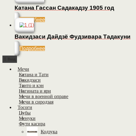
Катана Гассан Садакадзу 1905 год
Подробнее
Вакидзаси Дайдзё Фудзивара Тадакуни
Подробнее
Вход
Мечи
Катана и Тати
Вакидзаси
Танто и кэн
Нагината и яри
Мечи в военной оправе
Мечи в сиродзая
Тосоги
Цубы
Менуки
Фути касира
Кодзука