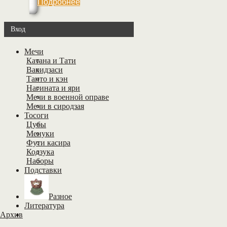
Подробнее
Вход
Мечи
Катана и Тати
Вакидзаси
Танто и кэн
Нагината и яри
Мечи в военной оправе
Мечи в сиродзая
Тосоги
Цубы
Менуки
Фути касира
Кодзука
Наборы
Подставки
Разное
Литература
Архив